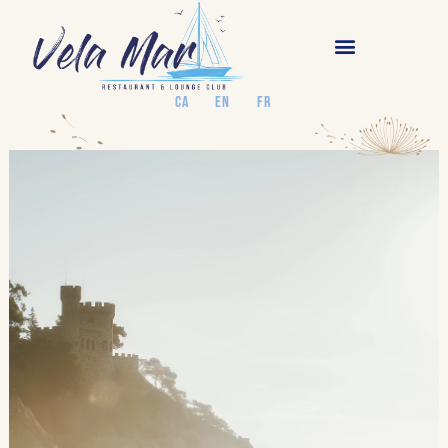
CA
EN
FR